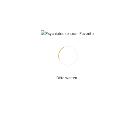
, metus urna aliquet nisl, sed consequat nisi nisl sit ame
Bitte warten...
tis odio magna, vel viverra magna viverra nec. Pellentesque habitant morbi tris
c mattis fermentum diam, vitae dictum est convallis et. Aenean mauris lorem
io non mollis commodo. Curabitur efficitur id tellus at imperdiet. Vestibulu
nc leo. Donec interdum felis tortor, finibus fringilla nisi finibus id. Sed placerat
tus non nibh. Fusce suscipit orci est, tincidunt eleifend odio porttitor et. Aliqu
 mi.
lputate, ligula nec dictum tempus, metus urna aliquet nisl, sed consequat nisi 