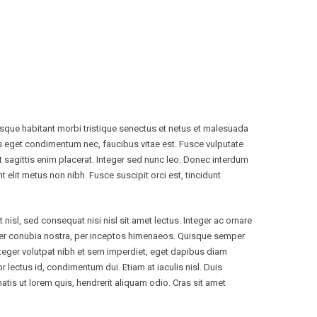
tesque habitant morbi tristique senectus et netus et malesuada
s eget condimentum nec, faucibus vitae est. Fusce vulputate
t sagittis enim placerat. Integer sed nunc leo. Donec interdum
dunt elit metus non nibh. Fusce suscipit orci est, tincidunt
nisl, sed consequat nisi nisl sit amet lectus. Integer ac ornare
ent per conubia nostra, per inceptos himenaeos. Quisque semper
 Integer volutpat nibh et sem imperdiet, eget dapibus diam
r lectus id, condimentum dui. Etiam at iaculis nisl. Duis
enatis ut lorem quis, hendrerit aliquam odio. Cras sit amet