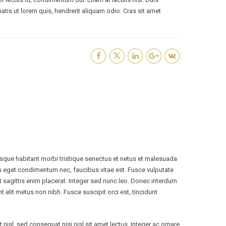
enatis ut lorem quis, hendrerit aliquam odio. Cras sit amet
tesque habitant morbi tristique senectus et netus et malesuada
s eget condimentum nec, faucibus vitae est. Fusce vulputate
t sagittis enim placerat. Integer sed nunc leo. Donec interdum
dunt elit metus non nibh. Fusce suscipit orci est, tincidunt
nisl, sed consequat nisi nisl sit amet lectus. Integer ac ornare