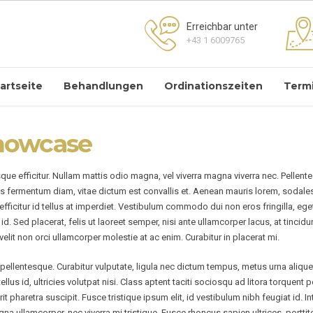
Erreichbar unter
+43 1 6009765
artseite
Behandlungen
Ordinationszeiten
Term
howcase
sque efficitur. Nullam mattis odio magna, vel viverra magna viverra nec. Pellen
s fermentum diam, vitae dictum est convallis et. Aenean mauris lorem, sodale
ficitur id tellus at imperdiet. Vestibulum commodo dui non eros fringilla, ege
ibus id. Sed placerat, felis ut laoreet semper, nisi ante ullamcorper lacus, at tinci
velit non orci ullamcorper molestie at ac enim. Curabitur in placerat mi.
ellentesque. Curabitur vulputate, ligula nec dictum tempus, metus urna aliquet 
tellus id, ultricies volutpat nisi. Class aptent taciti sociosqu ad litora torqu
t pharetra suscipit. Fusce tristique ipsum elit, id vestibulum nibh feugiat id.
na ullamcorper, nec viverra mi tristique. Fusce rhoncus sapien ultrices, porttito