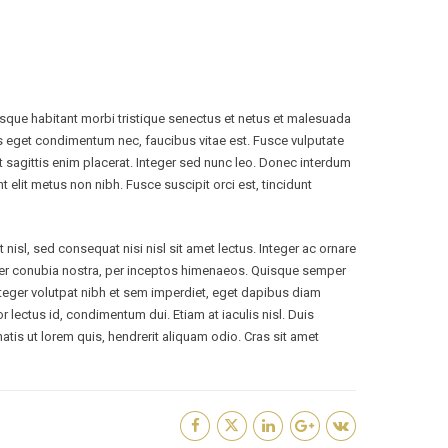
tesque habitant morbi tristique senectus et netus et malesuada
s eget condimentum nec, faucibus vitae est. Fusce vulputate
t sagittis enim placerat. Integer sed nunc leo. Donec interdum
dunt elit metus non nibh. Fusce suscipit orci est, tincidunt
nisl, sed consequat nisi nisl sit amet lectus. Integer ac ornare
ent per conubia nostra, per inceptos himenaeos. Quisque semper
 Integer volutpat nibh et sem imperdiet, eget dapibus diam
r lectus id, condimentum dui. Etiam at iaculis nisl. Duis
enatis ut lorem quis, hendrerit aliquam odio. Cras sit amet