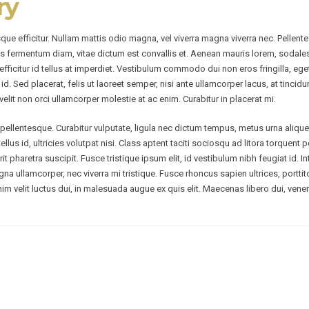
ry
sque efficitur. Nullam mattis odio magna, vel viverra magna viverra nec. Pellen
s fermentum diam, vitae dictum est convallis et. Aenean mauris lorem, sodale
ficitur id tellus at imperdiet. Vestibulum commodo dui non eros fringilla, ege
ibus id. Sed placerat, felis ut laoreet semper, nisi ante ullamcorper lacus, at tinci
velit non orci ullamcorper molestie at ac enim. Curabitur in placerat mi.
ellentesque. Curabitur vulputate, ligula nec dictum tempus, metus urna aliquet 
tellus id, ultricies volutpat nisi. Class aptent taciti sociosqu ad litora torqu
t pharetra suscipit. Fusce tristique ipsum elit, id vestibulum nibh feugiat id.
na ullamcorper, nec viverra mi tristique. Fusce rhoncus sapien ultrices, porttito
 enim velit luctus dui, in malesuada augue ex quis elit. Maecenas libero dui, ven