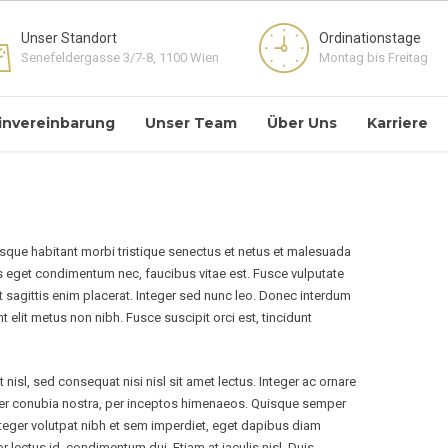
Unser Standort
Ordinationstage
Senefeldergasse 3/7-8, 1100 Wien
Montag bis Freitag
invereinbarung
Unser Team
Über Uns
Karriere
tesque habitant morbi tristique senectus et netus et malesuada
s eget condimentum nec, faucibus vitae est. Fusce vulputate
t sagittis enim placerat. Integer sed nunc leo. Donec interdum
dunt elit metus non nibh. Fusce suscipit orci est, tincidunt
nisl, sed consequat nisi nisl sit amet lectus. Integer ac ornare
ent per conubia nostra, per inceptos himenaeos. Quisque semper
 Integer volutpat nibh et sem imperdiet, eget dapibus diam
r lectus id, condimentum dui. Etiam at iaculis nisl. Duis