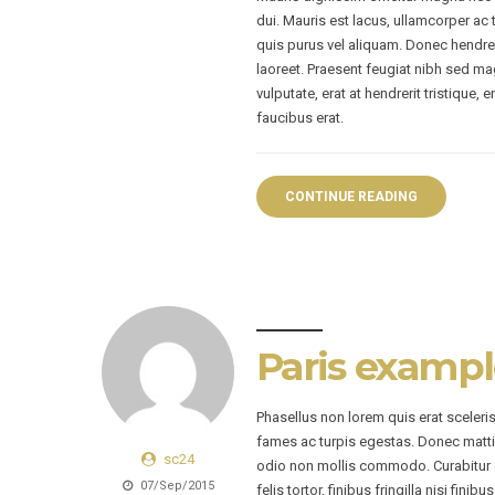
dui. Mauris est lacus, ullamcorper ac 
quis purus vel aliquam. Donec hendreri
laoreet. Praesent feugiat nibh sed mag
vulputate, erat at hendrerit tristique,
faucibus erat.
CONTINUE READING
Paris examp
Phasellus non lorem quis erat sceleri
fames ac turpis egestas. Donec matti
sc24
odio non mollis commodo. Curabitur ef
07/Sep/2015
felis tortor, finibus fringilla nisi fin