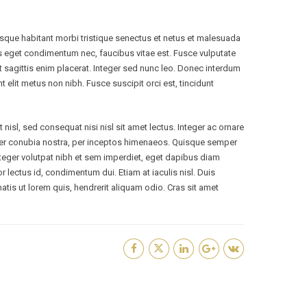
tesque habitant morbi tristique senectus et netus et malesuada
s eget condimentum nec, faucibus vitae est. Fusce vulputate
t sagittis enim placerat. Integer sed nunc leo. Donec interdum
dunt elit metus non nibh. Fusce suscipit orci est, tincidunt
nisl, sed consequat nisi nisl sit amet lectus. Integer ac ornare
ent per conubia nostra, per inceptos himenaeos. Quisque semper
 Integer volutpat nibh et sem imperdiet, eget dapibus diam
r lectus id, condimentum dui. Etiam at iaculis nisl. Duis
enatis ut lorem quis, hendrerit aliquam odio. Cras sit amet