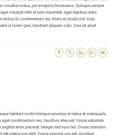
ent per conubia nostra, per inceptos himenaeos. Quisque semper
 Integer volutpat nibh et sem imperdiet, eget dapibus diam
r lectus id, condimentum dui. Etiam at iaculis nisl. Duis
enatis ut lorem quis, hendrerit aliquam odio. Cras sit amet
tesque habitant morbi tristique senectus et netus et malesuada
s eget condimentum nec, faucibus vitae est. Fusce vulputate
t sagittis enim placerat. Integer sed nunc leo. Donec interdum
dunt elit metus non nibh. Fusce suscipit orci est, tincidunt