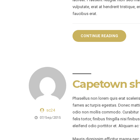
vulputate, erat at hendrerit tristique,
faucibus erat.
CONTINUE READING
Capetown s
Phasellus non lorem quis erat sceleri
fames ac turpis egestas. Donec matti
sc24
odio non mollis commodo. Curabitur ef
07/Sep/2015
felis tortor, finibus fringilla nisi fin
eleifend odio porttitor et. Aliquam ac 
Mauris dignissim efficitur magna nec p