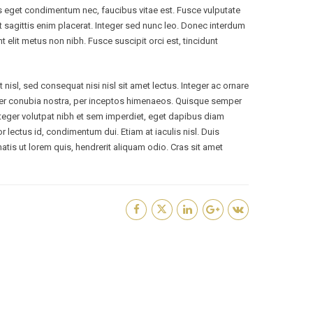
s eget condimentum nec, faucibus vitae est. Fusce vulputate
t sagittis enim placerat. Integer sed nunc leo. Donec interdum
dunt elit metus non nibh. Fusce suscipit orci est, tincidunt
nisl, sed consequat nisi nisl sit amet lectus. Integer ac ornare
ent per conubia nostra, per inceptos himenaeos. Quisque semper
 Integer volutpat nibh et sem imperdiet, eget dapibus diam
r lectus id, condimentum dui. Etiam at iaculis nisl. Duis
enatis ut lorem quis, hendrerit aliquam odio. Cras sit amet