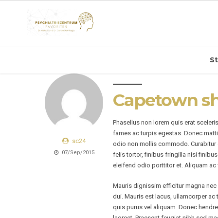
St
Capetown s
Phasellus non lorem quis erat sceleri
fames ac turpis egestas. Donec matti
sc24
odio non mollis commodo. Curabitur ef
07/Sep/2015
felis tortor, finibus fringilla nisi fin
eleifend odio porttitor et. Aliquam ac 
Mauris dignissim efficitur magna nec p
dui. Mauris est lacus, ullamcorper ac 
quis purus vel aliquam. Donec hendreri
laoreet. Praesent feugiat nibh sed mag