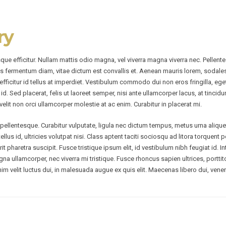
ry
sque efficitur. Nullam mattis odio magna, vel viverra magna viverra nec. Pellen
s fermentum diam, vitae dictum est convallis et. Aenean mauris lorem, sodale
ficitur id tellus at imperdiet. Vestibulum commodo dui non eros fringilla, ege
ibus id. Sed placerat, felis ut laoreet semper, nisi ante ullamcorper lacus, at tinci
velit non orci ullamcorper molestie at ac enim. Curabitur in placerat mi.
ellentesque. Curabitur vulputate, ligula nec dictum tempus, metus urna aliquet 
tellus id, ultricies volutpat nisi. Class aptent taciti sociosqu ad litora torqu
t pharetra suscipit. Fusce tristique ipsum elit, id vestibulum nibh feugiat id.
na ullamcorper, nec viverra mi tristique. Fusce rhoncus sapien ultrices, porttito
 enim velit luctus dui, in malesuada augue ex quis elit. Maecenas libero dui, ven