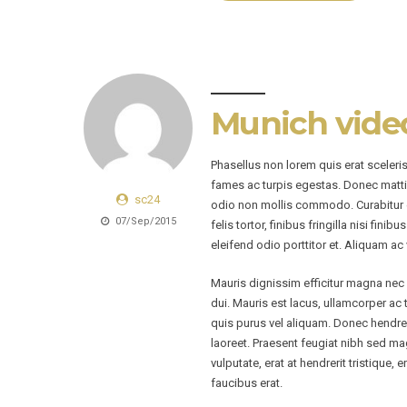
Munich vide
Phasellus non lorem quis erat sceleri
fames ac turpis egestas. Donec matti
sc24
odio non mollis commodo. Curabitur ef
07/Sep/2015
felis tortor, finibus fringilla nisi fin
eleifend odio porttitor et. Aliquam ac 
Mauris dignissim efficitur magna nec p
dui. Mauris est lacus, ullamcorper ac 
quis purus vel aliquam. Donec hendreri
laoreet. Praesent feugiat nibh sed mag
vulputate, erat at hendrerit tristique,
faucibus erat.