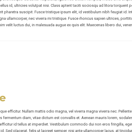
tellus id, ultricies volutpat nisi. Class aptent taciti sociosqu ad litora torqu
t pharetra suscipit. Fusce tristique ipsum elit, id vestibulum nibh feugiat id.
na ullamcorper, nec viverra mi tristique. Fusce rhoncus sapien ultrices, porttito
 enim velit luctus dui, in malesuada augue ex quis elit. Maecenas libero dui, ven
le
sque efficitur. Nullam mattis odio magna, vel viverra magna viverra nec. Pellen
s fermentum diam, vitae dictum est convallis et. Aenean mauris lorem, sodale
ficitur id tellus at imperdiet. Vestibulum commodo dui non eros fringilla, ege
ibus id. Sed placerat, felis ut laoreet semper, nisi ante ullamcorper lacus, at tinci