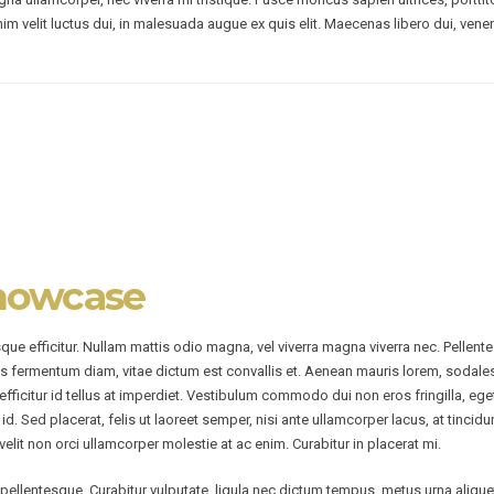
 enim velit luctus dui, in malesuada augue ex quis elit. Maecenas libero dui, ven
howcase
sque efficitur. Nullam mattis odio magna, vel viverra magna viverra nec. Pellen
s fermentum diam, vitae dictum est convallis et. Aenean mauris lorem, sodale
ficitur id tellus at imperdiet. Vestibulum commodo dui non eros fringilla, ege
ibus id. Sed placerat, felis ut laoreet semper, nisi ante ullamcorper lacus, at tinci
velit non orci ullamcorper molestie at ac enim. Curabitur in placerat mi.
ellentesque. Curabitur vulputate, ligula nec dictum tempus, metus urna aliquet 