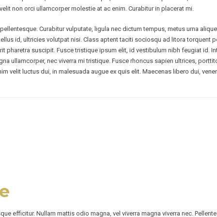
velit non orci ullamcorper molestie at ac enim. Curabitur in placerat mi.
ellentesque. Curabitur vulputate, ligula nec dictum tempus, metus urna aliquet 
tellus id, ultricies volutpat nisi. Class aptent taciti sociosqu ad litora torqu
t pharetra suscipit. Fusce tristique ipsum elit, id vestibulum nibh feugiat id.
na ullamcorper, nec viverra mi tristique. Fusce rhoncus sapien ultrices, porttito
 enim velit luctus dui, in malesuada augue ex quis elit. Maecenas libero dui, ven
le
sque efficitur. Nullam mattis odio magna, vel viverra magna viverra nec. Pellen