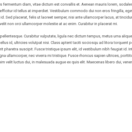
s fermentum diam, vitae dictum est convallis et. Aenean mauris lorem, sodale
ficitur id tellus at imperdiet. Vestibulum commodo dui non eros fringilla, ege
ibus id. Sed placerat, felis ut laoreet semper, nisi ante ullamcorper lacus, at tinci
velit non orci ullamcorper molestie at ac enim. Curabitur in placerat mi.
ellentesque. Curabitur vulputate, ligula nec dictum tempus, metus urna aliquet 
tellus id, ultricies volutpat nisi. Class aptent taciti sociosqu ad litora torqu
t pharetra suscipit. Fusce tristique ipsum elit, id vestibulum nibh feugiat id.
na ullamcorper, nec viverra mi tristique. Fusce rhoncus sapien ultrices, porttito
 enim velit luctus dui, in malesuada augue ex quis elit. Maecenas libero dui, ven