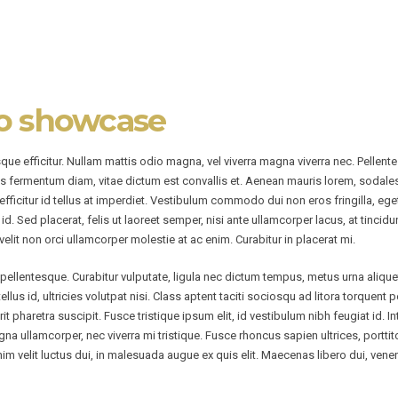
o showcase
sque efficitur. Nullam mattis odio magna, vel viverra magna viverra nec. Pellen
s fermentum diam, vitae dictum est convallis et. Aenean mauris lorem, sodale
ficitur id tellus at imperdiet. Vestibulum commodo dui non eros fringilla, ege
ibus id. Sed placerat, felis ut laoreet semper, nisi ante ullamcorper lacus, at tinci
velit non orci ullamcorper molestie at ac enim. Curabitur in placerat mi.
ellentesque. Curabitur vulputate, ligula nec dictum tempus, metus urna aliquet 
tellus id, ultricies volutpat nisi. Class aptent taciti sociosqu ad litora torqu
t pharetra suscipit. Fusce tristique ipsum elit, id vestibulum nibh feugiat id.
na ullamcorper, nec viverra mi tristique. Fusce rhoncus sapien ultrices, porttito
 enim velit luctus dui, in malesuada augue ex quis elit. Maecenas libero dui, ven