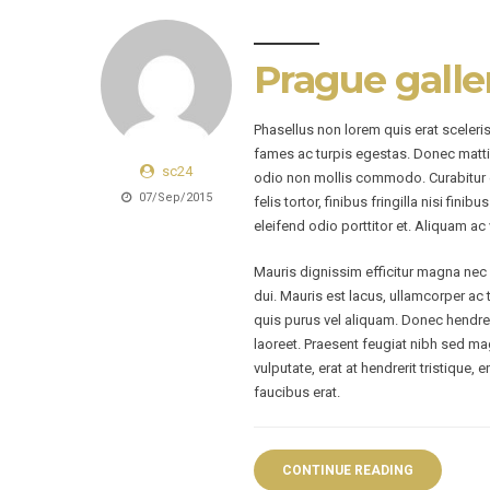
Prague galle
Phasellus non lorem quis erat sceleri
fames ac turpis egestas. Donec matti
sc24
odio non mollis commodo. Curabitur ef
07/Sep/2015
felis tortor, finibus fringilla nisi fin
eleifend odio porttitor et. Aliquam ac 
Mauris dignissim efficitur magna nec p
dui. Mauris est lacus, ullamcorper ac 
quis purus vel aliquam. Donec hendreri
laoreet. Praesent feugiat nibh sed mag
vulputate, erat at hendrerit tristique,
faucibus erat.
CONTINUE READING