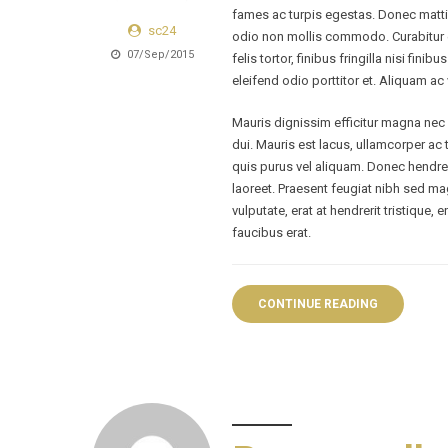
fames ac turpis egestas. Donec matti
sc24
odio non mollis commodo. Curabitur ef
07/Sep/2015
felis tortor, finibus fringilla nisi fin
eleifend odio porttitor et. Aliquam ac 
Mauris dignissim efficitur magna nec p
dui. Mauris est lacus, ullamcorper ac 
quis purus vel aliquam. Donec hendreri
laoreet. Praesent feugiat nibh sed mag
vulputate, erat at hendrerit tristique,
faucibus erat.
CONTINUE READING