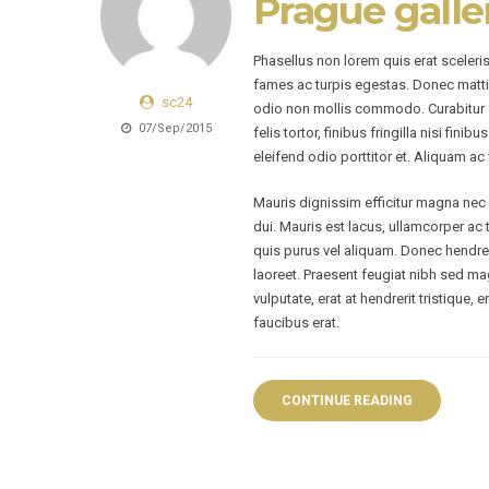
Prague galle
Phasellus non lorem quis erat sceleri
fames ac turpis egestas. Donec matti
sc24
odio non mollis commodo. Curabitur ef
07/Sep/2015
felis tortor, finibus fringilla nisi fin
eleifend odio porttitor et. Aliquam ac 
Mauris dignissim efficitur magna nec p
dui. Mauris est lacus, ullamcorper ac 
quis purus vel aliquam. Donec hendreri
laoreet. Praesent feugiat nibh sed mag
vulputate, erat at hendrerit tristique,
faucibus erat.
CONTINUE READING